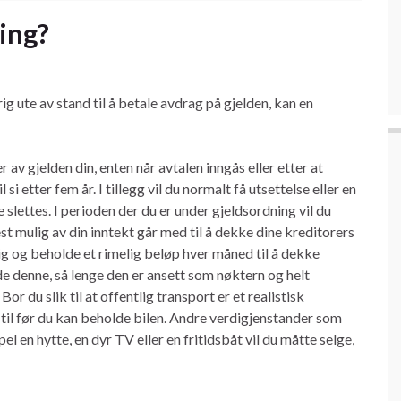
ing?
ig ute av stand til å betale avdrag på gjelden, kan en
er av gjelden din, enten når avtalen inngås eller etter at
si etter fem år. I tillegg vil du normalt få utsettelse eller en
slettes. I perioden der du er under gjeldsordning vil du
st mulig av din inntekt går med til å dekke dine kreditorers
ig og beholde et rimelig beløp hver måned til å dekke
lde denne, så lenge den er ansett som nøktern og helt
r du slik til at offentlig transport er et realistisk
e til før du kan beholde bilen. Andre verdigjenstander som
 en hytte, en dyr TV eller en fritidsbåt vil du måtte selge,