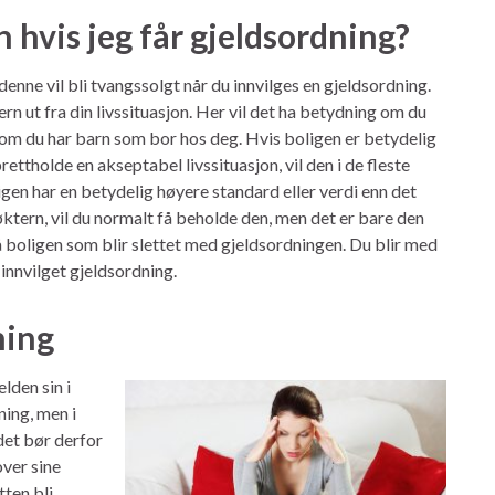
 hvis jeg får gjeldsordning?
denne vil bli tvangssolgt når du innvilges en gjeldsordning.
rn ut fra din livssituasjon. Her vil det ha betydning om du
m du har barn som bor hos deg. Hvis boligen er betydelig
ttholde en akseptabel livssituasjon, vil den i de fleste
ligen har en betydelig høyere standard eller verdi enn det
tern, vil du normalt få beholde den, men det er bare den
å boligen som blir slettet med gjeldsordningen. Du blir med
 innvilget gjeldsordning.
ning
lden sin i
ning, men i
det bør derfor
over sine
tten bli