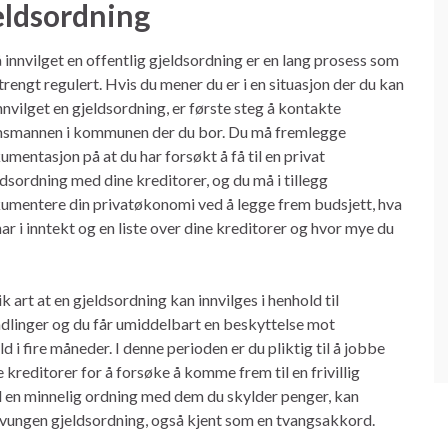
jeldsordning
å innvilget en offentlig gjeldsordning er en lang prosess som
strengt regulert. Hvis du mener du er i en situasjon der du kan
innvilget en gjeldsordning, er første steg å kontakte
smannen i kommunen der du bor. Du må fremlegge
umentasjon på at du har forsøkt å få til en privat
ldsordning med dine kreditorer, og du må i tillegg
umentere din privatøkonomi ved å legge frem budsjett, hva
har i inntekt og en liste over dine kreditorer og hvor mye du
 art at en gjeldsordning kan innvilges i henhold til
andlinger og du får umiddelbart en beskyttelse mot
 i fire måneder. I denne perioden er du pliktig til å jobbe
editorer for å forsøke å komme frem til en frivillig
l en minnelig ordning med dem du skylder penger, kan
n tvungen gjeldsordning, også kjent som en tvangsakkord.