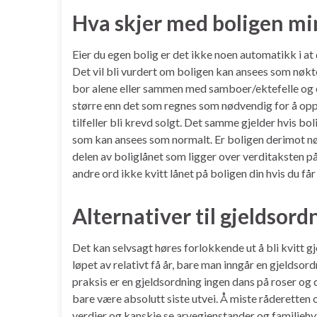
Hva skjer med boligen min
Eier du egen bolig er det ikke noen automatikk i at 
Det vil bli vurdert om boligen kan ansees som nøkte
bor alene eller sammen med samboer/ektefelle og o
større enn det som regnes som nødvendig for å oppre
tilfeller bli krevd solgt. Det samme gjelder hvis bo
som kan ansees som normalt. Er boligen derimot nøk
delen av boliglånet som ligger over verditaksten p
andre ord ikke kvitt lånet på boligen din hvis du får
Alternativer til gjeldsord
Det kan selvsagt høres forlokkende ut å bli kvitt gje
løpet av relativt få år, bare man inngår en gjeldsord
praksis er en gjeldsordning ingen dans på roser og 
bare være absolutt siste utvei. Å miste råderetten 
verdier og kanskje se arvegjenstander og familiehy