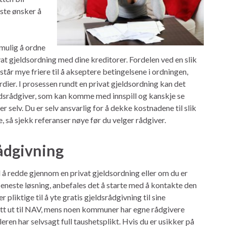
este ønsker å
umulig å ordne
ivat gjeldsordning med dine kreditorer. Fordelen ved en slik
 står mye friere til å akseptere betingelsene i ordningen,
rdier. I prosessen rundt en privat gjeldsordning kan det
eldsrådgiver, som kan komme med innspill og kanskje se
r selv. Du er selv ansvarlig for å dekke kostnadene til slik
e, så sjekk referanser nøye før du velger rådgiver.
ådgivning
 å redde gjennom en privat gjeldsordning eller om du er
 eneste løsning, anbefales det å starte med å kontakte den
liktige til å yte gratis gjeldsrådgivning til sine
t ut til NAV, mens noen kommuner har egne rådgivere
eren har selvsagt full taushetsplikt. Hvis du er usikker på