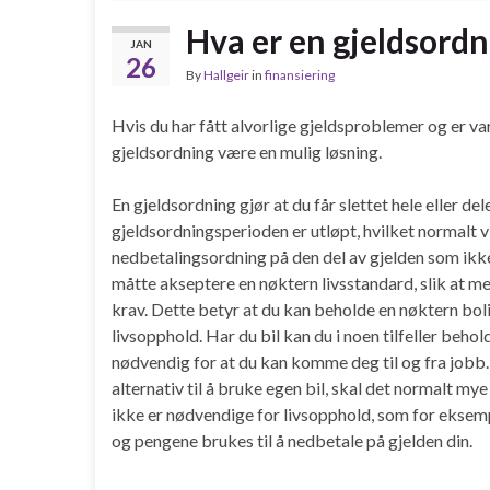
Hva er en gjeldsordn
JAN
26
By
Hallgeir
in
finansiering
Hvis du har fått alvorlige gjeldsproblemer og er var
gjeldsordning være en mulig løsning.
En gjeldsordning gjør at du får slettet hele eller del
gjeldsordningsperioden er utløpt, hvilket normalt vil 
nedbetalingsordning på den del av gjelden som ikke 
måtte akseptere en nøktern livsstandard, slik at me
krav. Dette betyr at du kan beholde en nøktern bol
livsopphold. Har du bil kan du i noen tilfeller beho
nødvendig for at du kan komme deg til og fra jobb. Bo
alternativ til å bruke egen bil, skal det normalt my
ikke er nødvendige for livsopphold, som for eksempel
og pengene brukes til å nedbetale på gjelden din.