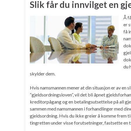
Slik får du innvilget en g
Å f
er 
få 
nam
dok
gje
dok
du 
skylder dem.
Hvis namsmannen mener at din situasjon er av en slik
“gjeldsordningsloven”, vil det bli åpnet gjeldsforh
kreditorpågang og en betalingsutsettelse på all gjeld
sammen med namsmannen i forhandlinger med dine kr
gjeldsordning. Hvis du ikke greier å komme frem ti
tingretten under visse forutsetninger, fastsette e