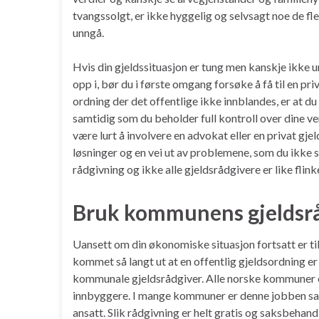
tvangssolgt, er ikke hyggelig og selvsagt noe de fl
unngå.
Hvis din gjeldssituasjon er tung men kanskje ikke 
opp i, bør du i første omgang forsøke å få til en pr
ordning der det offentlige ikke innblandes, er at du
samtidig som du beholder full kontroll over dine ve
være lurt å involvere en advokat eller en privat gj
løsninger og en vei ut av problemene, som du ikke se
rådgivning og ikke alle gjeldsrådgivere er like flink
Bruk kommunens gjeldsr
Uansett om din økonomiske situasjon fortsatt er til
kommet så langt ut at en offentlig gjeldsordning er
kommunale gjeldsrådgiver. Alle norske kommuner er p
innbyggere. I mange kommuner er denne jobben sat
ansatt. Slik rådgivning er helt gratis og saksbehandl