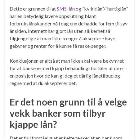
Dette er grunnen til at
SMS-lån
og ”kvikklån”/”hurtiglån”
har en betydelig lavere oppslutning blant
forbrukslånskunder nå i dag enn de hadde for fem til syv
år siden. Internett har gjort lån uten sikkerhet så
tilgjengelige at man ikke trenger å akseptere høye
gebyrer og renter for å kunne få raske penger.
Konklusjonen er altså at man ikke skal være bekymret
for at bankene med kjapp behandlingstid føler at de er i
en posisjon hvor de kan gi deg et dårlig lånetilbud og
regne med at du aksepterer det.
Er det noen grunn til å velge
vekk banker som tilbyr
kjappe lån?
Det er full forståelig at enkelte tenker at en bank som