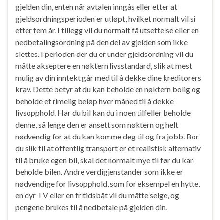
gjelden din, enten når avtalen inngås eller etter at
gjeldsordningsperioden er utløpt, hvilket normalt vil si
etter fem år. I tillegg vil du normalt få utsettelse eller en
nedbetalingsordning på den del av gjelden som ikke
slettes. I perioden der du er under gjeldsordning vil du
måtte akseptere en nøktern livsstandard, slik at mest
mulig av din inntekt går med til å dekke dine kreditorers
krav. Dette betyr at du kan beholde en nøktern bolig og
beholde et rimelig beløp hver måned til å dekke
livsopphold. Har du bil kan du i noen tilfeller beholde
denne, så lenge den er ansett som nøktern og helt
nødvendig for at du kan komme deg til og fra jobb. Bor
du slik til at offentlig transport er et realistisk alternativ
til å bruke egen bil, skal det normalt mye til før du kan
beholde bilen. Andre verdigjenstander som ikke er
nødvendige for livsopphold, som for eksempel en hytte,
en dyr TV eller en fritidsbåt vil du måtte selge, og
pengene brukes til å nedbetale på gjelden din.