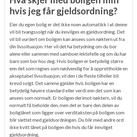
hvis jeg får gjeldsordning?
Eier du egen bolig er det ikke noen automatikk i at denne
vil bli tvangssolgt når du innvilges en gjeldsordning. Det
vil bli vurdert om boligen kan ansees som nøktern ut fra
din livssituasjon. Her vil det ha betydning om du bor
alene eller sammen med samboer/ektefelle og om du har
barn som bor hos deg. Hvis boligen er betydelig større
enn det som regnes som nødvendig for å opprettholde en
akseptabel livssituasjon, vil den i de fleste tilfeller bli
krevd solgt. Det samme gjelder hvis boligen har en
betydelig høyere standard eller verdi enn det som kan
ansees som normalt. Er boligen derimot nøktern, vil du
normalt få beholde den, men det er bare den delen av
boliglånet som ligger over verditaksten på boligen som
blir slettet med gjeldsordningen. Du blir med andre ord
ikke kvitt lånet på boligen din hvis du får innvilget
gjeldsordning.