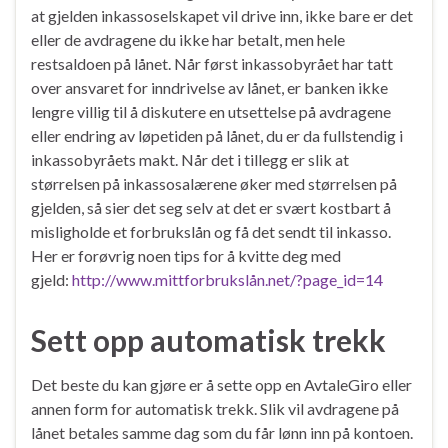
at gjelden inkassoselskapet vil drive inn, ikke bare er det
eller de avdragene du ikke har betalt, men hele
restsaldoen på lånet. Når først inkassobyrået har tatt
over ansvaret for inndrivelse av lånet, er banken ikke
lengre villig til å diskutere en utsettelse på avdragene
eller endring av løpetiden på lånet, du er da fullstendig i
inkassobyråets makt. Når det i tillegg er slik at
størrelsen på inkassosalærene øker med størrelsen på
gjelden, så sier det seg selv at det er svært kostbart å
misligholde et forbrukslån og få det sendt til inkasso.
Her er forøvrig noen tips for å kvitte deg med
gjeld:
http://www.mittforbrukslån.net/?page_id=14
Sett opp automatisk trekk
Det beste du kan gjøre er å sette opp en AvtaleGiro eller
annen form for automatisk trekk. Slik vil avdragene på
lånet betales samme dag som du får lønn inn på kontoen.