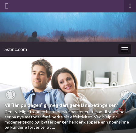
Tog
sea
Search for:
for
Sstinc.com
Togg
navig
Previous
Nex
Vil ”lån på dagen” gi meg dårligere lånebetingelser?
Den tydelige trenden blant norske banker er at man til stadighet
ser på nye metoder for å bedre sin effektivitet. Ved hjelp av
moderne teknologi bytter penger hender kjappere enn noensinne
og kundene forventer at …