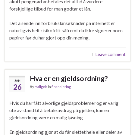
akutt pengenød anbefales det alltid å vurdere
forskjellige tilbud før man godtar et lån.
Det å sende inn forbrukslånsøknader på internett er
naturligvis helt risikofritt såfremt du ikke signerer noen
papirer før du har gjort opp din mening.
Leave comment
Hva er en gjeldsordning?
JAN
26
By
Hallgeir
in
finansiering
Hvis du har fått alvorlige gjeldsproblemer og er varig
ute av stand til å betale avdrag på gjelden, kan en
gjeldsordning være en mulig løsning.
En gjeldsordning gjør at du får slettet hele eller deler av