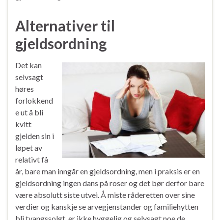
Alternativer til
gjeldsordning
Det kan
selvsagt
høres
forlokkend
e ut å bli
kvitt
gjelden sin i
løpet av
relativt få
år, bare man inngår en gjeldsordning, men i praksis er en
gjeldsordning ingen dans på roser og det bør derfor bare
være absolutt siste utvei. Å miste råderetten over sine
verdier og kanskje se arvegjenstander og familiehytten
bli tvangssolgt, er ikke hyggelig og selvsagt noe de