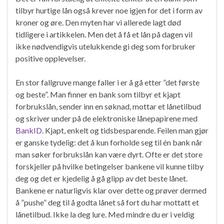
tilbyr hurtige lån også krever noe igjen for det i form av
kroner og øre. Den myten har vi allerede lagt død
tidligere i artikkelen. Men det å få et lån på dagen vil
ikke nødvendigvis utelukkende gi deg som forbruker
positive opplevelser.
En stor fallgruve mange faller i er å gå etter ”det første
og beste”. Man finner en bank som tilbyr et kjapt
forbrukslån, sender inn en søknad, mottar et lånetilbud
og skriver under på de elektroniske lånepapirene med
BankID
. Kjapt, enkelt og tidsbesparende. Feilen man gjør
er ganske tydelig: det å kun forholde seg til én bank når
man søker forbrukslån kan være dyrt. Ofte er det store
forskjeller på hvilke betingelser bankene vil kunne tilby
deg og det er kjedelig å gå glipp av det beste lånet.
Bankene er naturligvis klar over dette og prøver dermed
å ”pushe” deg til å godta lånet så fort du har mottatt et
lånetilbud. Ikke la deg lure. Med mindre du er i veldig