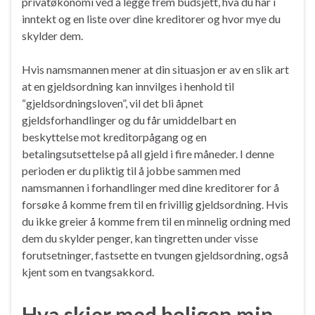
privatøkonomi ved å legge frem budsjett, hva du har i
inntekt og en liste over dine kreditorer og hvor mye du
skylder dem.
Hvis namsmannen mener at din situasjon er av en slik art
at en gjeldsordning kan innvilges i henhold til
“gjeldsordningsloven”, vil det bli åpnet
gjeldsforhandlinger og du får umiddelbart en
beskyttelse mot kreditorpågang og en
betalingsutsettelse på all gjeld i fire måneder. I denne
perioden er du pliktig til å jobbe sammen med
namsmannen i forhandlinger med dine kreditorer for å
forsøke å komme frem til en frivillig gjeldsordning. Hvis
du ikke greier å komme frem til en minnelig ordning med
dem du skylder penger, kan tingretten under visse
forutsetninger, fastsette en tvungen gjeldsordning, også
kjent som en tvangsakkord.
Hva skjer med boligen min